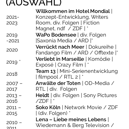
(AUSWAHL)
Willkommen im Hotel Mondial
|
2021-
Konzept-Entwicklung, Writers
2023
Room, div. Folgen | Fiction
Magnet, ndf / ZDF | *
2019
WaPo Bodensee
| div. Folgen
-2021
|Saxonia Media / ARD |*
Verrückt nach Meer
| Dokureihe |
2020
Fandango Film / ARD / Offtexte |*
Verliebt in Marseille
| Komödie |
2019 *
Exposé | Crazy Film | *
Team 13
| Mini-Serienentwicklung
2018
| filmpool / RTL 2 | *
2007 –
Anwälte der Toten
| OD-Media /
2017
RTL | div. Folgen
2013 –
Heldt
| div. Folgen | Sony Pictures
2016
/ZDF | *
2011 –
Soko Köln
| Network Movie / ZDF
2015
| (div. Folgen) *
Lena – Liebe meines Lebens
|
2010 –
Wiedemann & Berg Television /
2011