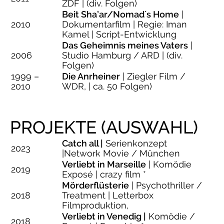
ZDF | (div. Folgen)
Beit Sha’ar/Nomad´s Home
|
2010
Dokumentarfilm | Regie: Iman
Kamel | Script-Entwicklung
Das Geheimnis meines Vaters
|
2006
Studio Hamburg / ARD | (div.
Folgen)
1999 –
Die Anrheiner
| Ziegler Film /
2010
WDR, | ca. 50 Folgen)
PROJEKTE (AUSWAHL)
Catch all |
Serienkonzept
2023
|Network Movie / München
Verliebt in Marseille
| Komödie
2019
Exposé | crazy film *
Mörderflüsterie
| Psychothriller /
2018
Treatment | Letterbox
Filmproduktion,
Verliebt in Venedig |
Komödie /
2018