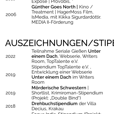
Exposé | Provobis, *
Günther Goes North |
Kino /
Treatment | HagerMoss Film,
2006
IsMedia, mit Kikka Sigurdardóttir.
MEDIA II-Förderung
AUSZEICHNUNGEN/STIP
Teilnahme Seriale Gießen
Unter
2022
einem Dach
, Webserie, Writers
Room, TopTalente e.V.
Stipendium TopTalente e.V. ,
Entwicklung einer Webserie
2019
Unter einem Dach
im Writers
Room
Mörderische Schwestern
|
2019
Shortlist, Krimiroman-Stipendium
(Projekt: „Double Bind“)
Drehbuchstipendium
der Villa
2018
Decius, Krakau