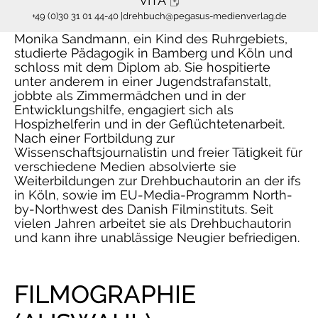
VITA
+49 (0)30 31 01 44-40 |
drehbuch@pegasus-medienverlag.de
Monika Sandmann, ein Kind des Ruhrgebiets,
studierte Pädagogik in Bamberg und Köln und
schloss mit dem Diplom ab. Sie hospitierte
unter anderem in einer Jugendstrafanstalt,
jobbte als Zimmermädchen und in der
Entwicklungshilfe, engagiert sich als
Hospizhelferin und in der Geflüchtetenarbeit.
Nach einer Fortbildung zur
Wissenschaftsjournalistin und freier Tätigkeit für
verschiedene Medien absolvierte sie
Weiterbildungen zur Drehbuchautorin an der ifs
in Köln, sowie im EU-Media-Programm North-
by-Northwest des Danish Filminstituts. Seit
vielen Jahren arbeitet sie als Drehbuchautorin
und kann ihre unablässige Neugier befriedigen.
FILMOGRAPHIE