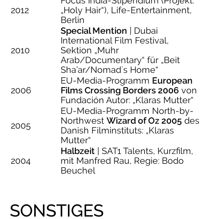
Focus India-Stipendium (Projekt:
2012
„Holy Hair“), Life-Entertainment,
Berlin
Special Mention
| Dubai
International Film Festival,
2010
Sektion „Muhr
Arab/Documentary“ für „Beit
Sha’ar/Nomad´s Home“
EU-Media-Programm
European
2006
Films Crossing Borders 2006
von
Fundación Autor: „Klaras Mutter“
EU-Media-Programm North-by-
Northwest
Wizard of Oz 2005
des
2005
Danish Filminstituts: „Klaras
Mutter“
Halbzeit
| SAT1 Talents, Kurzfilm,
2004
mit Manfred Rau, Regie: Bodo
Beuchel
SONSTIGES