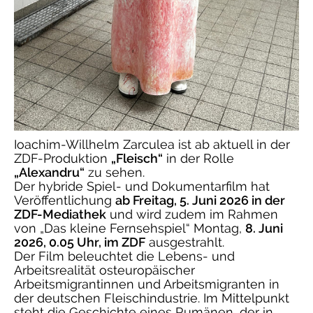
Ioachim-Willhelm Zarculea ist ab aktuell in der
ZDF-Produktion
„Fleisch“
in der Rolle
„Alexandru“
zu sehen.
Der hybride Spiel- und Dokumentarfilm hat
Veröffentlichung
ab
Freitag, 5. Juni 2026
in der
ZDF-Mediathek
und wird zudem im Rahmen
von „Das kleine Fernsehspiel“
Montag,
8. Juni
2026, 0.05 Uhr, im ZDF
ausgestrahlt.
Der Film beleuchtet die Lebens- und
Arbeitsrealität osteuropäischer
Arbeitsmigrantinnen und Arbeitsmigranten in
der deutschen Fleischindustrie. Im Mittelpunkt
steht die Geschichte eines Rumänen, der in