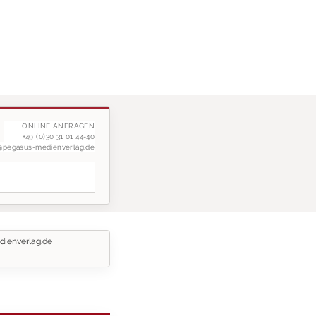
ONLINE ANFRAGEN
+49 (0)30 31 01 44-40
g@pegasus-medienverlag.de
dienverlag.de