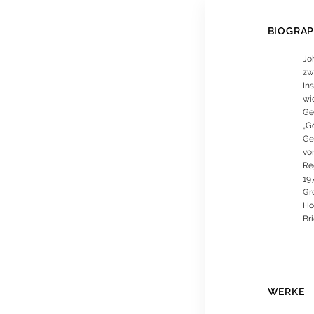
BIOGRAP
Joh
zw
In
wi
Ge
„Go
Ge
vo
Re
19
Gr
Hoc
Bri
WERKE