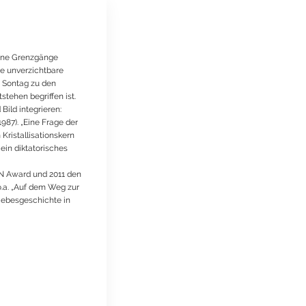
Seine Grenzgänge
ne unverzichtbare
n Sontag zu den
tehen begriffen ist.
ild integrieren:
1987). „Eine Frage der
ristallisationskern
ein diktatorisches
EN Award und 2011 den
.a. „Auf dem Weg zur
Liebesgeschichte in