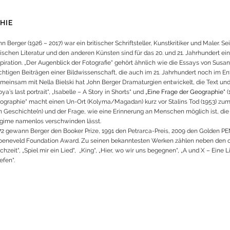
HIE
n Berger (1926 – 2017) war ein britischer Schriftsteller, Kunstkritiker und Maler. 
ischen Literatur und den anderen Künsten sind für das 20. und 21. Jahrhundert ei
spiration. „Der Augenblick der Fotografie“ gehört ähnlich wie die Essays von Susa
chtigen Beiträgen einer Bildwissenschaft, die auch im 21. Jahrhundert noch im Ents
meinsam mit Nella Bielski hat John Berger Dramaturgien entwickelt, die Text und B
ya’s last portrait“, „Isabelle – A Story in Shorts“ und
„Eine Frage der Geographie“
(
ographie“ macht einen Un-Ort (Kolyma/Magadan) kurz vor Stalins Tod (1953) zum K
n Geschichte(n) und der Frage, wie eine Erinnerung an Menschen möglich ist, die 
gime namenlos verschwinden lässt.
72 gewann Berger den Booker Prize, 1991 den Petrarca-Preis, 2009 den Golden P
oeneveld Foundation Award. Zu seinen bekanntesten Werken zählen neben den o
hzeit“, „Spiel mir ein Lied“, „King“, „Hier, wo wir uns begegnen“, „A und X – Eine 
efen“.