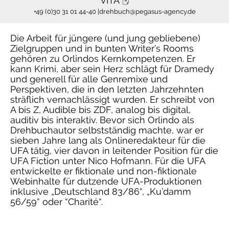
VITA
+49 (0)30 31 01 44-40 |
drehbuch@pegasus-agency.de
Die Arbeit für jüngere (und jung gebliebene)
Zielgruppen und in bunten Writer’s Rooms
gehören zu Orlindos Kernkompetenzen. Er
kann Krimi, aber sein Herz schlägt für Dramedy
und generell für alle Genremixe und
Perspektiven, die in den letzten Jahrzehnten
sträflich vernachlässigt wurden. Er schreibt von
A bis Z, Audible bis ZDF, analog bis digital,
auditiv bis interaktiv. Bevor sich Orlindo als
Drehbuchautor selbstständig machte, war er
sieben Jahre lang als Onlineredakteur für die
UFA tätig, vier davon in leitender Position für die
UFA Fiction unter Nico Hofmann. Für die UFA
entwickelte er fiktionale und non-fiktionale
Webinhalte für dutzende UFA-Produktionen
inklusive „Deutschland 83/86“, „Ku’damm
56/59“ oder “Charité“.