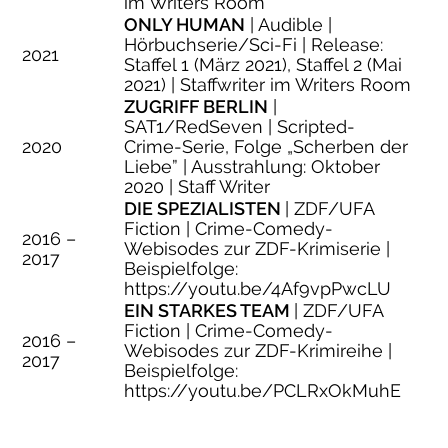
im Writers Room
ONLY HUMAN
| Audible |
Hörbuchserie/Sci-Fi | Release:
2021
Staffel 1 (März 2021), Staffel 2 (Mai
2021) | Staffwriter im Writers Room
ZUGRIFF BERLIN
|
SAT1/RedSeven | Scripted-
2020
Crime-Serie, Folge „Scherben der
Liebe” | Ausstrahlung: Oktober
2020 | Staff Writer
DIE SPEZIALISTEN
| ZDF/UFA
Fiction | Crime-Comedy-
2016 –
Webisodes zur ZDF-Krimiserie |
2017
Beispielfolge:
https://youtu.be/4Af9vpPwcLU
EIN STARKES TEAM
| ZDF/UFA
Fiction | Crime-Comedy-
2016 –
Webisodes zur ZDF-Krimireihe |
2017
Beispielfolge:
https://youtu.be/PCLRxOkMuhE