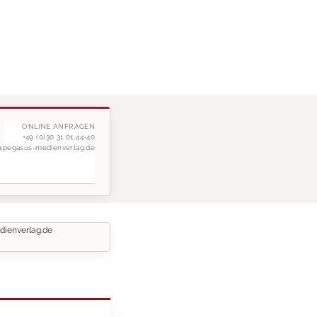
ONLINE ANFRAGEN
+49 (0)30 31 01 44-40
g@pegasus-medienverlag.de
dienverlag.de