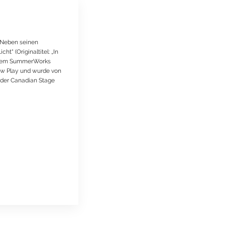
. Neben seinen
t“ (Originaltitel: „In
uf dem SummerWorks
New Play und wurde von
 der Canadian Stage