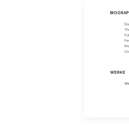
BIOGRAP
Dan
The
Fu
Fe
Ma
Co
WERKE
We