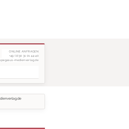
ONLINE ANFRAGEN
+49 (0)30 31 01 44-40
g@pegasus-medienverlag.de
dienverlag.de