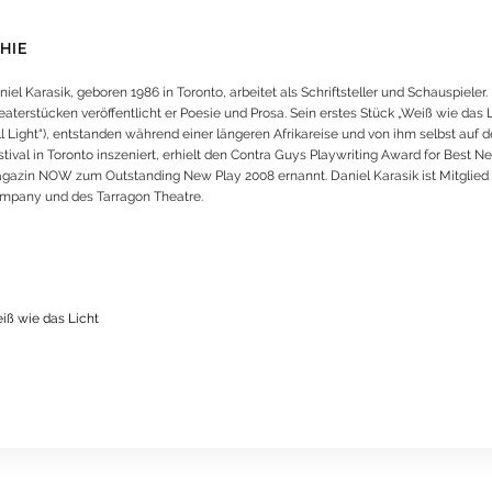
HIE
iel Karasik, geboren 1986 in Toronto, arbeitet als Schriftsteller und Schauspieler
aterstücken veröffentlicht er Poesie und Prosa. Sein erstes Stück „Weiß wie das Lich
ll Light“), entstanden während einer längeren Afrikareise und von ihm selbst a
stival in Toronto inszeniert, erhielt den Contra Guys Playwriting Award for Best 
gazin NOW zum Outstanding New Play 2008 ernannt. Daniel Karasik ist Mitglied
mpany und des Tarragon Theatre.
iß wie das Licht