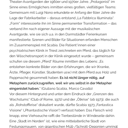
Theater-Avantgarden der 1960er und 1970er Jahre. „Protagonist“ im
Sinne eines Ermöglichers inmitten eines großen, vielfältigen Teams:
Gemeinsam mit Luigi Nono erkundete er Anfang der 60er Jahre die
Lage der Fabrikarbeiter – daraus entstand „La Fabbrica Illuminata“.
„Form“ interessierte ihn im Sinne permanenter Transformation – das
verband ihn nach eigener Aussage mit der musikalischen
Avantgarde, wie sie sich u.a. in den Darmstädter Ferienkursen
manifestierte. Szenen und Bilder für Situationen erfanden Menschen
im Zusammenspiel mit Scabia. Die Patient*innen einer
psychiatrischen Klinik in Triest zeichneten ein Pferd, das täglich für
den Wäschetransport in der Klinik eingesetzt wurde – gemeinsam
schufen sie diesem „Pferd“ Räume inmitten des Lebens: „Es
entstehen konkrete Bilder von den Erfahrungen, die wir (Kranke,
Ärzte, Pfleger, Künstler, Studenten usw.) mit dem Pferd aus Holz und
Pappmaché gesammelt haben.
Es ist nicht länger nötig, auf
Metaphern zurückzugreifen, weil wir uns selbst in der Metapher
eingenistet haben.
“ (Giuliano Scabia, Marco Cavallo)
Vor diesem Hintergrund und unter dem Eindruck der „Grenzen des
Wachstums“ (Club of Rome, 1972) und der „Ölkrise“ (ab 1973), die auch
als „Rohstoffkrise“ diskutiert wurde, dürfte Scabia 1973 „Fantastica
Visione“ („Phantastische Vision“) verfasst haben: Das Fleisch wird
knapp, eine Viehseuche rafft die Tierbestände in Windeseile dahin.
Eine „Stadt im Norden“ ist, wie eine mittelalterliche Stadt von
Festungsmauern, von gigantischen Müll-/Schrott-Deponien umringt