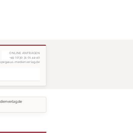
ONLINE ANFRAGEN
+49 (0)30 31 01 44-40
g@pegasus-medienverlag.de
dienverlag.de