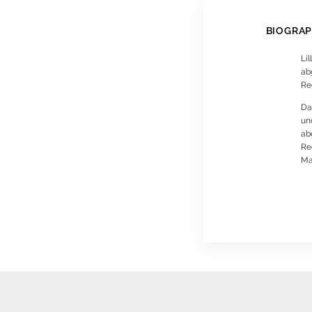
BIOGRAP
Li
abg
Re
Da
un
ab
Re
Ma