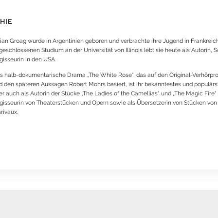
HIE
llian Groag wurde in Argentinien geboren und verbrachte ihre Jugend in Frankrei
eschlossenen Studium an der Universität von Illinois lebt sie heute als Autorin, 
gisseurin in den USA.
s halb-dokumentarische Drama „The White Rose“, das auf den Original-Verhörpro
d den späteren Aussagen Robert Mohrs basiert, ist ihr bekanntestes und populärs
er auch als Autorin der Stücke „The Ladies of the Camellias“ und „The Magic Fire“
gisseurin von Theaterstücken und Opern sowie als Übersetzerin von Stücken vo
rivaux.