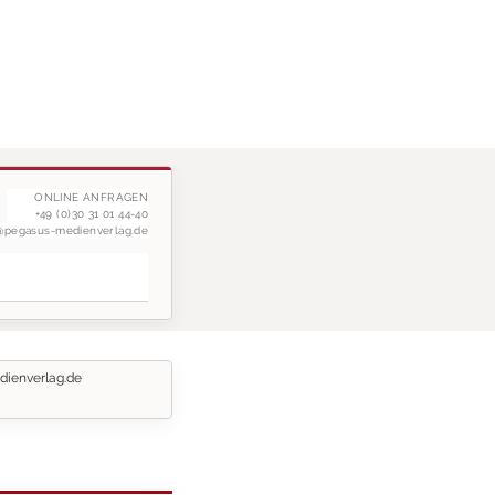
ONLINE ANFRAGEN
+49 (0)30 31 01 44-40
g@pegasus-medienverlag.de
dienverlag.de