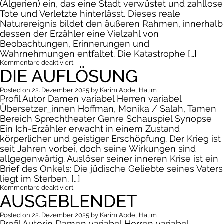
(Algerien) ein, das eine Stadt verwüstet und zahllose
Tote und Verletzte hinterlässt. Dieses reale
Naturereignis bildet den äußeren Rahmen, innerhalb
dessen der Erzähler eine Vielzahl von
Beobachtungen, Erinnerungen und
Wahrnehmungen entfaltet. Die Katastrophe […]
für
Kommentare deaktiviert
DIE AUFLÖSUNG
Die
Unordnung
der
Posted on
22. Dezember 2025
by
Karim Abdel Halim
Dinge
Profil Autor Damen variabel Herren variabel
Übersetzer_innen Hoffman, Monika / Salah, Tamen
Bereich Sprechtheater Genre Schauspiel Synopse
Ein Ich-Erzähler erwacht in einem Zustand
körperlicher und geistiger Erschöpfung. Der Krieg ist
seit Jahren vorbei, doch seine Wirkungen sind
allgegenwärtig. Auslöser seiner inneren Krise ist ein
Brief des Onkels: Die jüdische Geliebte seines Vaters
liegt im Sterben. […]
für
Kommentare deaktiviert
AUSGEBLENDET
Die
Auflösung
Posted on
22. Dezember 2025
by
Karim Abdel Halim
Profil Autorin Damen variabel Herren variabel