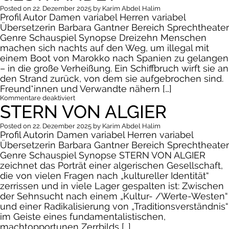
Frieden
Posted on
22. Dezember 2025
by
Karim Abdel Halim
Profil Autor Damen variabel Herren variabel
Übersetzerin Barbara Gantner Bereich Sprechtheater
Genre Schauspiel Synopse Dreizehn Menschen
machen sich nachts auf den Weg, um illegal mit
einem Boot von Marokko nach Spanien zu gelangen
– in die große Verheißung. Ein Schiffbruch wirft sie an
den Strand zurück, von dem sie aufgebrochen sind.
Freund*innen und Verwandte nähern […]
für
Kommentare deaktiviert
STERN VON ALGIER
Gestrandet
Posted on
22. Dezember 2025
by
Karim Abdel Halim
Profil Autorin Damen variabel Herren variabel
Übersetzerin Barbara Gantner Bereich Sprechtheater
Genre Schauspiel Synopse STERN VON ALGIER
zeichnet das Porträt einer algerischen Gesellschaft,
die von vielen Fragen nach „kultureller Identität“
zerrissen und in viele Lager gespalten ist: Zwischen
der Sehnsucht nach einem „Kultur- /Werte-Westen“
und einer Radikalisierung von „Traditionsverständnis“
im Geiste eines fundamentalistischen,
machtopportunen Zerrbilds […]