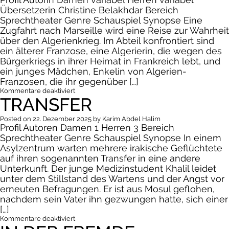
Übersetzerin Christine Belakhdar Bereich
Sprechtheater Genre Schauspiel Synopse Eine
Zugfahrt nach Marseille wird eine Reise zur Wahrheit
über den Algerienkrieg. Im Abteil konfrontiert sind
ein älterer Franzose, eine Algerierin, die wegen des
Bürgerkriegs in ihrer Heimat in Frankreich lebt, und
ein junges Mädchen, Enkelin von Algerien-
Franzosen, die ihr gegenüber […]
für
Kommentare deaktiviert
TRANSFER
Ausgeblendet
Posted on
22. Dezember 2025
by
Karim Abdel Halim
Profil Autoren Damen 1 Herren 3 Bereich
Sprechtheater Genre Schauspiel Synopse In einem
Asylzentrum warten mehrere irakische Geflüchtete
auf ihren sogenannten Transfer in eine andere
Unterkunft. Der junge Medizinstudent Khalil leidet
unter dem Stillstand des Wartens und der Angst vor
erneuten Befragungen. Er ist aus Mosul geflohen,
nachdem sein Vater ihn gezwungen hatte, sich einer
[…]
für
Kommentare deaktiviert
Transfer