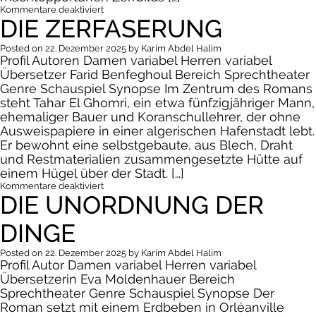
für
Kommentare deaktiviert
DIE ZERFASERUNG
Stern
von
Algier
Posted on
22. Dezember 2025
by
Karim Abdel Halim
Profil Autoren Damen variabel Herren variabel
Übersetzer Farid Benfeghoul Bereich Sprechtheater
Genre Schauspiel Synopse Im Zentrum des Romans
steht Tahar El Ghomri, ein etwa fünfzigjähriger Mann,
ehemaliger Bauer und Koranschullehrer, der ohne
Ausweispapiere in einer algerischen Hafenstadt lebt.
Er bewohnt eine selbstgebaute, aus Blech, Draht
und Restmaterialien zusammengesetzte Hütte auf
einem Hügel über der Stadt. […]
für
Kommentare deaktiviert
DIE UNORDNUNG DER
Die
Zerfaserung
DINGE
Posted on
22. Dezember 2025
by
Karim Abdel Halim
Profil Autor Damen variabel Herren variabel
Übersetzerin Eva Moldenhauer Bereich
Sprechtheater Genre Schauspiel Synopse Der
Roman setzt mit einem Erdbeben in Orléanville