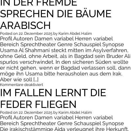
IN DER FREMDE
SPRECHEN DIE BÄUME
ARABISCH
Posted on
22. Dezember 2025
by
Karim Abdel Halim
Profil Autoren Damen variabel Herren variabel
Bereich Sprechtheater Genre Schauspiel Synopse
Usama Al Shahmani steckt mitten im Asylverfahren,
ohne Geld, ohne Arbeit, als in Bagdad sein Bruder Ali
spurlos verschwindet. In den sicheren Süden wollte
er nicht gehen, wenn er Bagdad verlassen soll, dann
möge ihn Usama bitte herausholen aus dem Irak.
Aber wie soll […]
für
Kommentare deaktiviert
IM FALLEN LERNT DIE
In
der
Fremde
FEDER FLIEGEN
sprechen
die
Bäume
Posted on
22. Dezember 2025
by
Karim Abdel Halim
arabisch
Profil Autoren Damen variabel Herren variabel
Bereich Sprechtheater Genre Schauspiel Synopse
Die irakischstämmige Aida verleugnet ihre Herkunft,