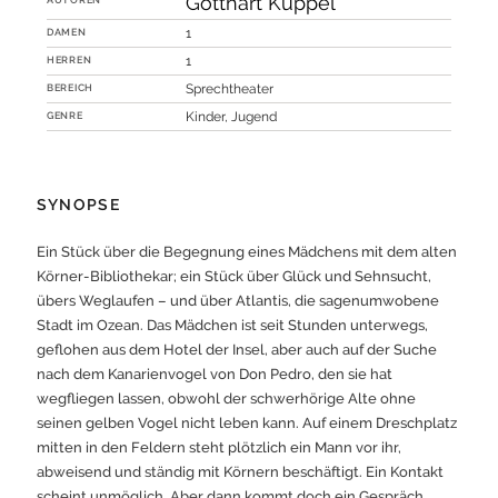
Gotthart Kuppel
DAMEN
1
HERREN
1
BEREICH
Sprechtheater
GENRE
Kinder, Jugend
SYNOPSE
Ein Stück über die Begegnung eines Mädchens mit dem alten
Körner-Bibliothekar; ein Stück über Glück und Sehnsucht,
übers Weglaufen – und über Atlantis, die sagenumwobene
Stadt im Ozean. Das Mädchen ist seit Stunden unterwegs,
geflohen aus dem Hotel der Insel, aber auch auf der Suche
nach dem Kanarienvogel von Don Pedro, den sie hat
wegfliegen lassen, obwohl der schwerhörige Alte ohne
seinen gelben Vogel nicht leben kann. Auf einem Dreschplatz
mitten in den Feldern steht plötzlich ein Mann vor ihr,
abweisend und ständig mit Körnern beschäftigt. Ein Kontakt
scheint unmöglich. Aber dann kommt doch ein Gespräch