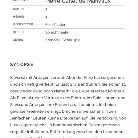
Pierre Carlet de Marivaux
DAMEN
3
HERREN
4
ÜBERSETZER
Felix Prader
BEREICH
Sprechtheater
GENRE
Komödie, Schauspiel
SYNOPSE
Silvia ist mit Arlequin verlobt. Aber der Prinz hat sie gesehen
und sich heftig verliebt! Er lässt Silvia entführen, die sicher ist,
dass weder Rang noch Name ihr die Liebe ersetzen könnten.
Als Flaminia, eine Vertraute des Prinzen, ins Spiel kommt und
Silvia und Arlequin ihre Freundschaft anbietet, für beide
gewisse Freiheiten erringt, brechen unversehens in den
„einfachen“ Leuten kleine Eitelkeiten auf. Die Verlockung von
Luxus, guter Küche, in homöopathischen Dosen genossen,
sorgt für Irritationen, Entfremdung zwischen den Liebenden –