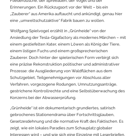
Fliederbüsche, der Spreeauen, der Vögel und der
Erinnerungen. Ein Rückzugsort vor der Welt – bis ein
„Zauberer“ aus Amerika auftaucht und ankündigt, genau hier
eine „umweltschutzaktive“ Fabrik bauen zu wollen.
Wolfgang Spielvogel erzählt in „Grünheide“ von der
Ansiedlung der Tesla-Gigafactory als modernes Märchen – mit
einem gestiefelten Kater, einem Löwen als König der Tiere,
einem listigen Fuchs und einem großsprecherischen
Zauberer. Doch hinter der spielerischen Form verbirgt sich
eine präzise Rekonstruktion politischer und administrativer
Prozesse: die Ausgliederung von Waldflächen aus dem
Schutzgebiet, Teilgenehmigungen vor Abschluss aller
Verfahren, vorgezogene Rodungen, Umnutzungsanträge,
gestrichene Kontrollrechte und eine Selbstüberwachung des
Konzerns bei der Abwasserprüfung.
„Grünheide“ ist ein dokumentarisch grundiertes, satirisch
gebrochenes Stationendrama über Fortschrittsglauben,
Gesetzesdehnung und die normative Kraft des Faktischen. Es
zeigt, wie ein lokales Paradies zum Schauplatz globaler
Interessen wird – und wie sich eine Einzelne mit Leserbriefen,