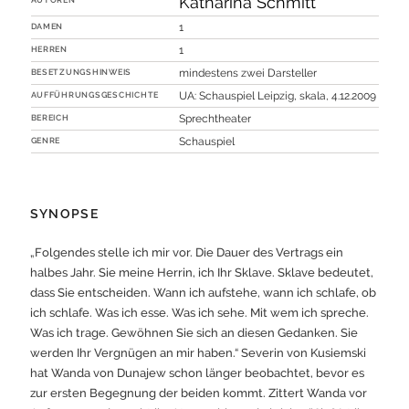
Katharina Schmitt
DAMEN
1
HERREN
1
BESETZUNGSHINWEIS
mindestens zwei Darsteller
AUFFÜHRUNGSGESCHICHTE
UA: Schauspiel Leipzig, skala, 4.12.2009
BEREICH
Sprechtheater
GENRE
Schauspiel
SYNOPSE
„Folgendes stelle ich mir vor. Die Dauer des Vertrags ein
halbes Jahr. Sie meine Herrin, ich Ihr Sklave. Sklave bedeutet,
dass Sie entscheiden. Wann ich aufstehe, wann ich schlafe, ob
ich schlafe. Was ich esse. Was ich sehe. Mit wem ich spreche.
Was ich trage. Gewöhnen Sie sich an diesen Gedanken. Sie
werden Ihr Vergnügen an mir haben.“ Severin von Kusiemski
hat Wanda von Dunajew schon länger beobachtet, bevor es
zur ersten Begegnung der beiden kommt. Zittert Wanda vor