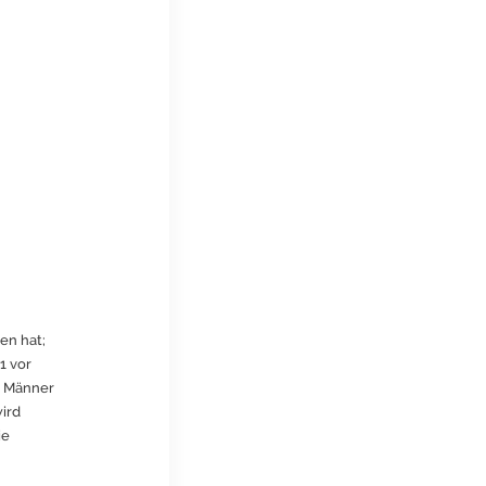
en hat;
1 vor
ie Männer
wird
ie