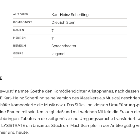
AUTOREN
Karl-Heinz Scherfling
KOMPONIST
Dietrich Stern
DAMEN
7
HERREN
7
BEREICH
Sprechtheater
GENRE
Jugend
E
swurst“ nannte Goethe den Komödiendichter Aristophanes, nach dessen
 Karl-Heinz Scherfling seine Version des Klassikers als Musical geschrieb
häfer komponierte die Musik dazu. Das Stück, bei dessen Uraufführung 41
eine Frauen mitspielten, zeigt, daß und mit welchen Mitteln die Frauen d
abbringen. Tabulos in die zeitgenössische Umgangssprache transferiert, 
s LYSISTRATE ein brisantes Stück um Machtkämpfe, in der Antike gültig w
hier und heute.