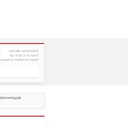
ONLINE ANFRAGEN
+49 (0)30 31 01 44-40
g@pegasus-medienverlag.de
dienverlag.de