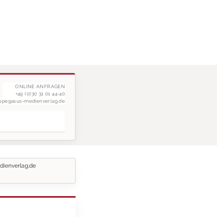
ONLINE ANFRAGEN
+49 (0)30 31 01 44-40
g@pegasus-medienverlag.de
dienverlag.de