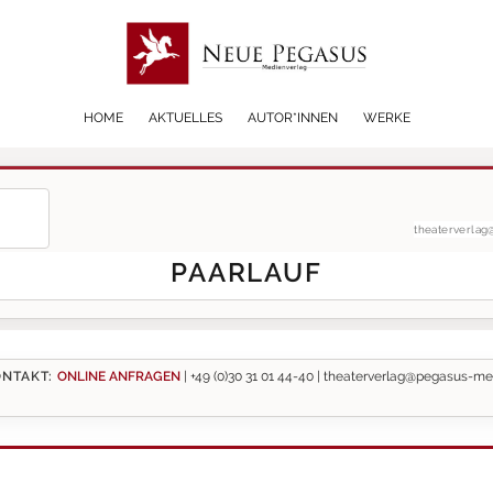
HOME
AKTUELLES
AUTOR*INNEN
WERKE
theaterverla
PAARLAUF
NTAKT:
ONLINE ANFRAGEN
|
+49 (0)30 31 01 44-40 |
theaterverlag@pegasus-me