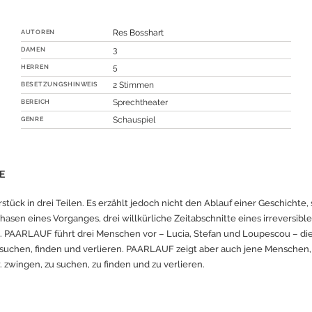
AUTOREN
Res Bosshart
DAMEN
3
HERREN
5
BESETZUNGSHINWEIS
2 Stimmen
BEREICH
Sprechtheater
GENRE
Schauspiel
E
stück in drei Teilen. Es erzählt jedoch nicht den Ablauf einer Geschichte
Phasen eines Vorganges, drei willkürliche Zeitabschnitte eines irreversibl
s. PAARLAUF führt drei Menschen vor – Lucia, Stefan und Loupescou – die
suchen, finden und verlieren. PAARLAUF zeigt aber auch jene Menschen, 
. zwingen, zu suchen, zu finden und zu verlieren.