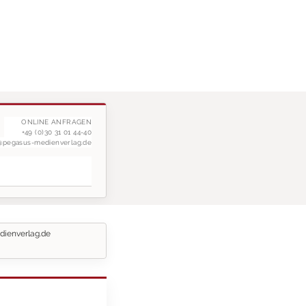
ONLINE ANFRAGEN
+49 (0)30 31 01 44-40
g@pegasus-medienverlag.de
dienverlag.de