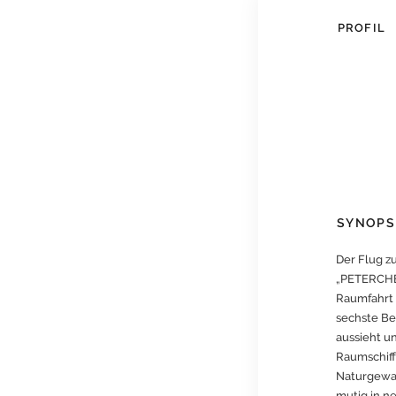
PROFIL
SYNOPS
Der Flug z
„PETERCHEN
Raumfahrt i
sechste Be
aussieht u
Raumschiff
Naturgewal
mutig in n