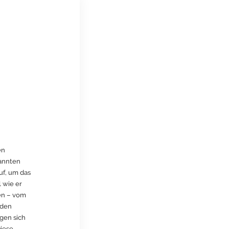
en
mannten
uf, um das
 wie er
len – vom
nden
gen sich
Diese