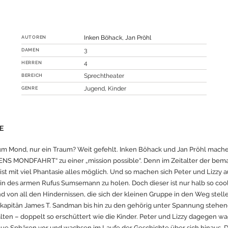
AUTOREN
Inken Böhack
,
Jan Pröhl
DAMEN
3
HERREN
4
BEREICH
Sprechtheater
GENRE
Jugend, Kinder
E
um Mond, nur ein Traum? Weit gefehlt. Inken Böhack und Jan Pröhl mach
S MONDFAHRT“ zu einer „mission possible“. Denn im Zeitalter der be
st mit viel Phantasie alles möglich. Und so machen sich Peter und Lizzy a
in des armen Rufus Sumsemann zu holen. Doch dieser ist nur halb so cool
nd von all den Hindernissen, die sich der kleinen Gruppe in den Weg stel
kapitän James T. Sandman bis hin zu den gehörig unter Spannung stehe
ten – doppelt so erschüttert wie die Kinder. Peter und Lizzy dagegen wa
eue Sphären vor und wachsen im Laufe der Geschichte über sich hinaus. 