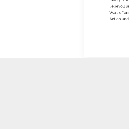
liebevoll 
Wars offen
Action und