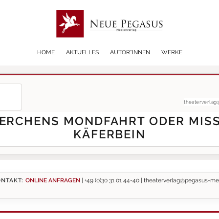
HOME
AKTUELLES
AUTOR*INNEN
WERKE
theaterverla
ERCHENS MONDFAHRT ODER MIS
KÄFERBEIN
NTAKT:
ONLINE ANFRAGEN
|
+49 (0)30 31 01 44-40 |
theaterverlag@pegasus-me