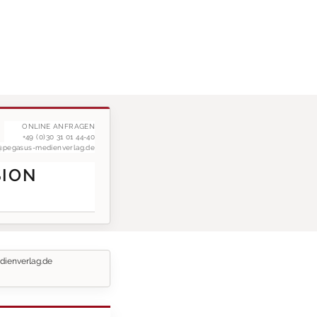
ONLINE ANFRAGEN
+49 (0)30 31 01 44-40
g@pegasus-medienverlag.de
SION
dienverlag.de