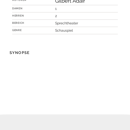
Gilbert Adair
DAMEN
1
HERREN
2
BEREICH
Sprechtheater
GENRE
Schauspiel
SYNOPSE