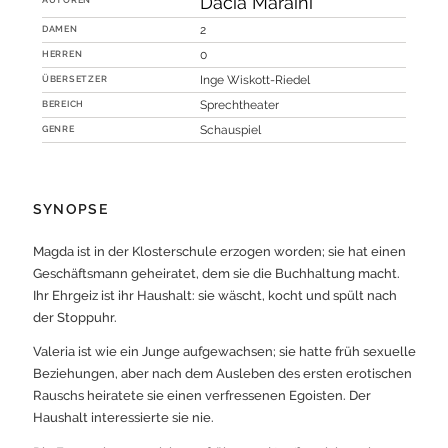
Dacia Maraini
DAMEN
2
HERREN
0
ÜBERSETZER
Inge Wiskott-Riedel
BEREICH
Sprechtheater
GENRE
Schauspiel
SYNOPSE
Magda ist in der Klosterschule erzogen worden; sie hat einen
Geschäftsmann geheiratet, dem sie die Buchhaltung macht.
Ihr Ehrgeiz ist ihr Haushalt: sie wäscht, kocht und spült nach
der Stoppuhr.
Valeria ist wie ein Junge aufgewachsen; sie hatte früh sexuelle
Beziehungen, aber nach dem Ausleben des ersten erotischen
Rauschs heiratete sie einen verfressenen Egoisten. Der
Haushalt interessierte sie nie.