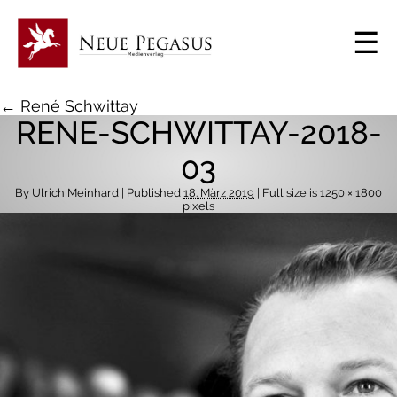
← René Schwittay
RENE-SCHWITTAY-2018-
03
By
Ulrich Meinhard
| Published
18. März 2019
| Full size is
1250 × 1800
pixels