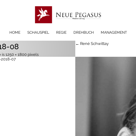
HOME
SCHAUSPIEL
REGIE
DREHBUCH
MANAGEMENT
← René Schwittay
18-08
e is
1250 × 1800
pixels
-2018-07