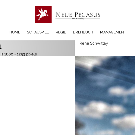
HOME
SCHAUSPIEL
REGIE
DREHBUCH
MANAGEMENT
← René Schwittay
1
 is
1800 × 1253
pixels