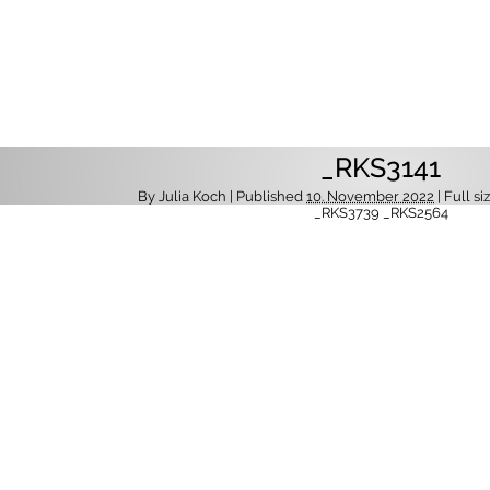
_RKS3141
By
Julia Koch
| Published
10. November 2022
| Full si
_RKS3739
_RKS2564