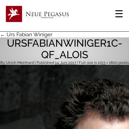
← Urs Fabian Winiger
URSFABIANWINIGER1C-
QF_ALOIS
By
Ulrich Meinhard
| Published
14. Juni 2017
| Full size is
1253 × 1800
pixels