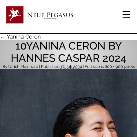
← Yanina Cerón
10YANINA CERON BY
HANNES CASPAR 2024
By
Ulrich Meinhard
| Published
17. Juli 2024
| Full size is
600 × 900
pixels