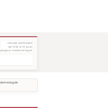
ONLINE ANFRAGEN
+49 (0)30 31 01 44-40
g@pegasus-medienverlag.de
dienverlag.de