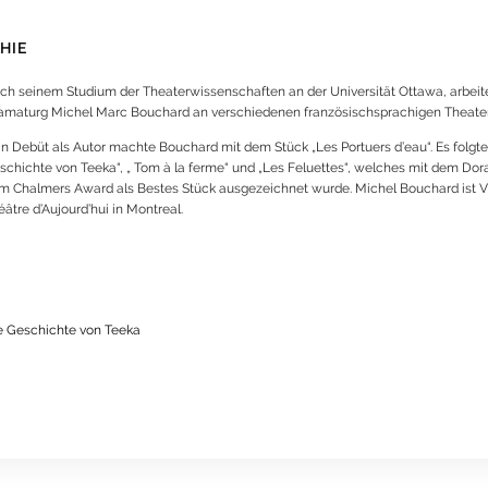
HIE
ch seinem Studium der Theaterwissenschaften an der Universität Ottawa, arbeit
amaturg Michel Marc Bouchard an verschiedenen französischsprachigen Theatern
in Debüt als Autor machte Bouchard mit dem Stück „Les Portuers d’eau“. Es folgt
schichte von Teeka“, „ Tom à la ferme“ und „Les Feluettes“, welches mit dem Do
m Chalmers Award als Bestes Stück ausgezeichnet wurde. Michel Bouchard ist V
âtre d’Aujourd’hui in Montreal.
e Geschichte von Teeka