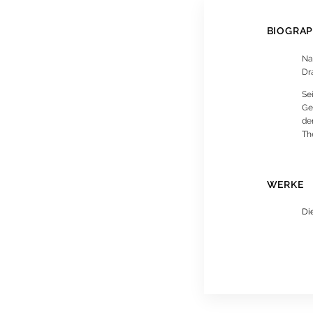
BIOGRAP
Na
Dr
Se
Ge
de
Thé
WERKE
Di