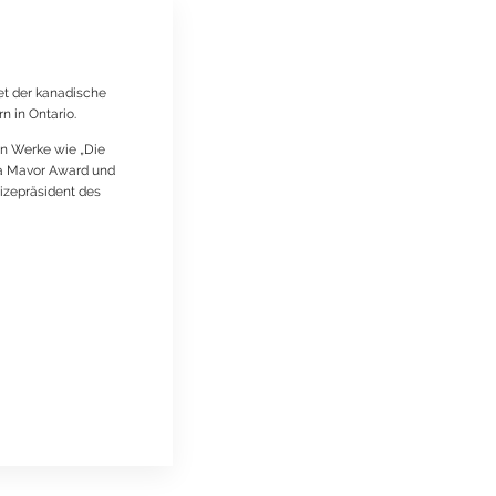
et der kanadische
 in Ontario.
en Werke wie „Die
ra Mavor Award und
izepräsident des