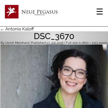
← Antonia Kaloff
DSC_3670
By
Ulrich Meinhard
| Published
13. Juli 2016
| Full size is
1800 × 1253
pixels