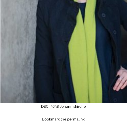
DSC_3638
Johanniskirche
Bookmark the
permalink
.