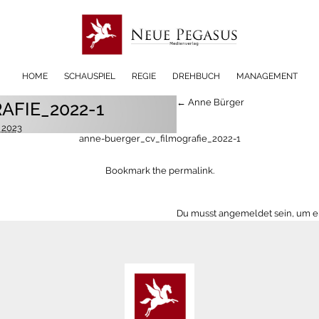
HOME
SCHAUSPIEL
REGIE
DREHBUCH
MANAGEMENT
← Anne Bürger
AFIE_2022-1
i 2023
anne-buerger_cv_filmografie_2022-1
Bookmark the
permalink
.
Du musst
angemeldet
sein, um 