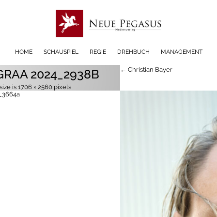
HOME
SCHAUSPIEL
REGIE
DREHBUCH
MANAGEMENT
← Christian Bayer
GRAA 2024_2938B
size is
1706 × 2560
pixels
4_3664a