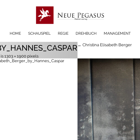
HOME
SCHAUSPIEL
REGIE
DREHBUCH
MANAGEMENT
← Christina Elisabeth Berger
_BY_HANNES_CASPAR
 is
1303 × 1900
pixels
isabeth_Berger_by_Hannes_Caspar