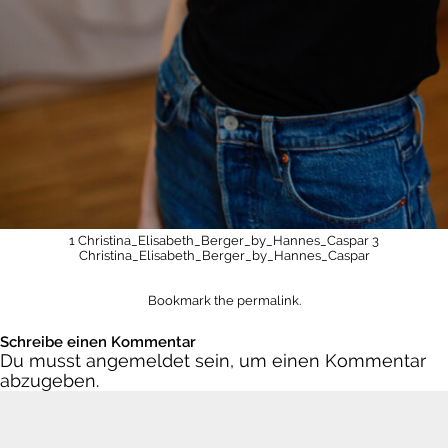
1 Christina_Elisabeth_Berger_by_Hannes_Caspar
3
Christina_Elisabeth_Berger_by_Hannes_Caspar
Bookmark the
permalink
.
Schreibe einen Kommentar
Du musst
angemeldet
sein, um einen Kommentar
abzugeben.