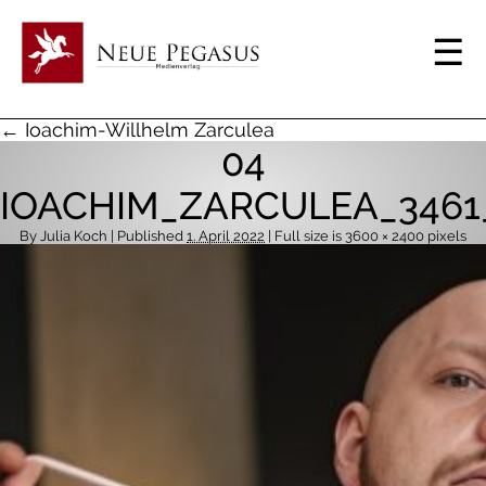
← Ioachim-Willhelm Zarculea
04
IOACHIM_ZARCULEA_3461
By
Julia Koch
| Published
1. April 2022
| Full size is
3600 × 2400
pixels