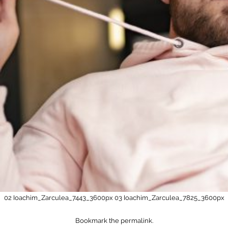
02 Ioachim_Zarculea_7443_3600px
03 Ioachim_Zarculea_7825_3600px
Bookmark the
permalink
.