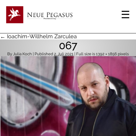
← Ioachim-Willhelm Zarculea
067
By
Julia Koch
| Published
2. Juli 2021
| Full size is
1392 × 1856
pixels