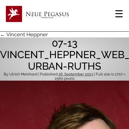
← Vincent Heppner
07-13
VINCENT_HEPPNER_WEB_
URBAN-RUTHS
By
Ulrich Meinhard
| Published
26. September 2023
| Full size is
1707 ×
2560
pixels