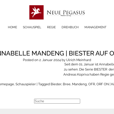
HOME
SCHAUSPIEL
REGIE
DREHBUCH
MANAGEMENT
NABELLE MANDENG | BIESTER AUF 
Posted on
2. Januar 2024
by
Ulrich Meinhard
Seit dem 01. Januar ist Annabe
zu sehen. Die Serie BIESTER de
Andreas Kopriva haben Regie ge
omepage
,
Schauspieler
| Tagged
Biester
,
Bree
,
Mandeng
,
OFR
,
ORF ON
|
K