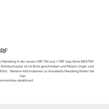
ORF
lle Mandeng in der neuen ORF ON und / ORF App Serie BIESTER
r Drehbuchautor ist Uli Brée geschrieben und Mirjam Unger und
führt. Weitere Informationen zu Annabelle Mandeng finden Sie
hier.
für
ommentare deaktiviert
Annabelle
Mandeng
|
BIESTER
auf
ORF