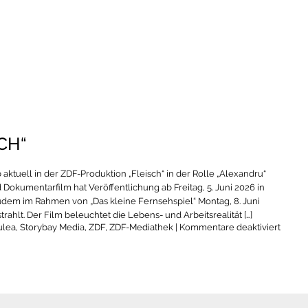
CH“
 aktuell in der ZDF-Produktion „Fleisch“ in der Rolle „Alexandru“
 Dokumentarfilm hat Veröffentlichung ab Freitag, 5. Juni 2026 in
dem im Rahmen von „Das kleine Fernsehspiel“ Montag, 8. Juni
rahlt. Der Film beleuchtet die Lebens- und Arbeitsrealität […]
für
ulea
,
Storybay Media
,
ZDF
,
ZDF-Mediathek
|
Kommentare deaktiviert
Ioachi
Willh
Zarcul
|
„Fleisc