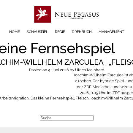
HOME
SCHAUSPIEL
REGIE
DREHBUCH
MANAGEMENT
leine Fernsehspiel
ACHIM-WILLHELM ZARCULEA | „FLEIS
Posted on
4. Juni 2026
by
Ulrich Meinhard
Ioachim-Willhelm Zarculea ist ab
zu sehen. Der hybride Spiel- und
der ZDF-Mediathek und wird zu
2026, 0.05 Uhr, im ZDF ausgest
Arbeitsmigration
,
Das kleine Fernsehspiel
,
Fleisch
,
Ioachim-Willhelm Zarc