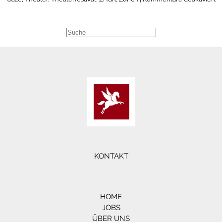
Ro
Mi
Kn
|
B
Fe
de
Z
KONTAKT
HOME
JOBS
ÜBER UNS