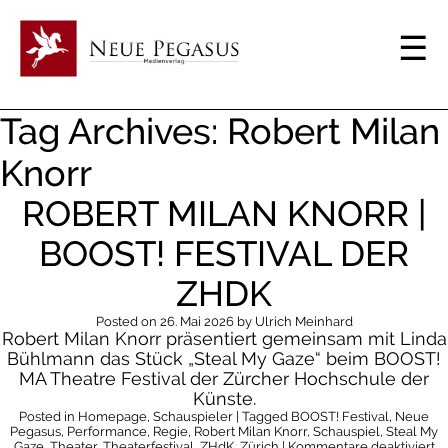
Tag Archives: Robert Milan
Knorr
ROBERT MILAN KNORR |
BOOST! FESTIVAL DER
ZHDK
Posted on
26. Mai 2026
by
Ulrich Meinhard
Robert Milan Knorr präsentiert gemeinsam mit Linda
Bühlmann das Stück „Steal My Gaze“ beim BOOST!
MA Theatre Festival der Zürcher Hochschule der
Künste.
Posted in
Homepage
,
Schauspieler
| Tagged
BOOST! Festival
,
Neue
Pegasus
,
Performance
,
Regie
,
Robert Milan Knorr
,
Schauspiel
,
Steal My
fü
Gaze
,
Theater
,
Theaterfestival
,
ZHdK
,
Zürich
|
Kommentare deaktiviert