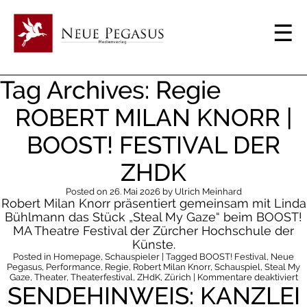
Tag Archives: Regie
ROBERT MILAN KNORR |
BOOST! FESTIVAL DER
ZHDK
Posted on
26. Mai 2026
by
Ulrich Meinhard
Robert Milan Knorr präsentiert gemeinsam mit Linda
Bühlmann das Stück „Steal My Gaze“ beim BOOST!
MA Theatre Festival der Zürcher Hochschule der
Künste.
Posted in
Homepage
,
Schauspieler
| Tagged
BOOST! Festival
,
Neue
Pegasus
,
Performance
,
Regie
,
Robert Milan Knorr
,
Schauspiel
,
Steal My
fü
Gaze
,
Theater
,
Theaterfestival
,
ZHdK
,
Zürich
|
Kommentare deaktiviert
SENDEHINWEIS: KANZLEI
Ro
Mi