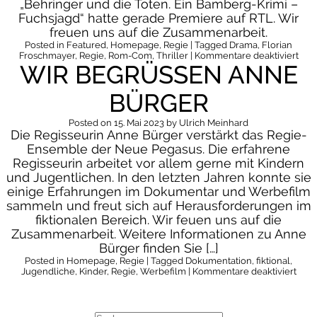
„Behringer und die Toten. Ein Bamberg-Krimi –
Fuchsjagd“ hatte gerade Premiere auf RTL. Wir
freuen uns auf die Zusammenarbeit.
Posted in
Featured
,
Homepage
,
Regie
| Tagged
Drama
,
Florian
für
Froschmayer
,
Regie
,
Rom-Com
,
Thriller
|
Kommentare deaktiviert
WIR BEGRÜSSEN ANNE B
WIL
Flor
Fro
ÜRGER
Posted on
15. Mai 2023
by
Ulrich Meinhard
Die Regisseurin Anne Bürger verstärkt das Regie-
Ensemble der Neue Pegasus. Die erfahrene
Regisseurin arbeitet vor allem gerne mit Kindern
und Jugentlichen. In den letzten Jahren konnte sie
einige Erfahrungen im Dokumentar und Werbefilm
sammeln und freut sich auf Herausforderungen im
fiktionalen Bereich. Wir feuen uns auf die
Zusammenarbeit. Weitere Informationen zu Anne
Bürger finden Sie […]
Posted in
Homepage
,
Regie
| Tagged
Dokumentation
,
fiktional
,
für
Jugendliche
,
Kinder
,
Regie
,
Werbefilm
|
Kommentare deaktiviert
Wir
begr
ANN
BÜR