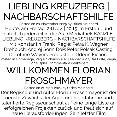
Kn
LIEBLING KREUZBERG |
|
B
Fe
NACHBARSCHAFTSHILFE
de
Z
Posted on
28. November 2025
by
Ulrich Meinhard
Heute, am Freitag, 28.Nov. | 20:15 im Ersten ….und
natürlich jederzeit in der ARD Mediathek KANZLEI
LIEBLING KREUZBERG – NACHBARSCHAFTSHILFE
Mit Konstantin Frank Regie: Petra K. Wagner
Drehbuch: Andrej Sorin DoP: Peter Polsak Casting:
Dorothee Weyers Produktion: Odeon Fiction
Posted in
Homepage
,
Regie
,
Schauspieler
| Tagged
ARD
,
Das Erste
,
Regie
,
für
Schauspiel
|
Kommentare deaktiviert
WILLKOMMEN FLORIAN
Sendehinweis:
Kanzlei
Liebling
FROSCHMAYER
Kreuzberg
|
Nachbarschaftshil
Posted on
21. März 2024
by
Ulrich Meinhard
Der Regisseur und Autor Florian Froschmayer ist der
neuste Zuwachs der Agentur. Der erfahrene und
talentierte Regisseur schaut auf eine lange Liste an
erfolgreichen Projekten zurück und freut sich auf
neue Herausforderungen. Sein letzter Film