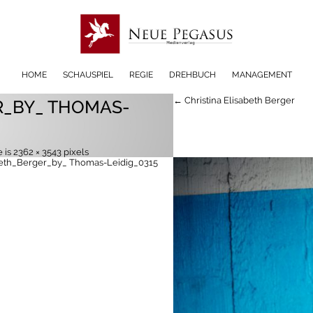
HOME
SCHAUSPIEL
REGIE
DREHBUCH
MANAGEMENT
← Christina Elisabeth Berger
R_BY_ THOMAS-
e is
2362 × 3543
pixels
abeth_Berger_by_ Thomas-Leidig_0315