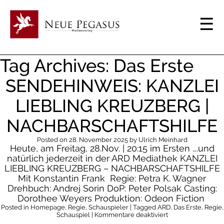
Tag Archives: Das Erste
SENDEHINWEIS: KANZLEI
LIEBLING KREUZBERG |
NACHBARSCHAFTSHILFE
Posted on
28. November 2025
by
Ulrich Meinhard
Heute, am Freitag, 28.Nov. | 20:15 im Ersten ….und
natürlich jederzeit in der ARD Mediathek KANZLEI
LIEBLING KREUZBERG – NACHBARSCHAFTSHILFE
Mit Konstantin Frank Regie: Petra K. Wagner
Drehbuch: Andrej Sorin DoP: Peter Polsak Casting:
Dorothee Weyers Produktion: Odeon Fiction
Posted in
Homepage
,
Regie
,
Schauspieler
| Tagged
ARD
,
Das Erste
,
Regie
,
für
Schauspiel
|
Kommentare deaktiviert
Sendehinweis: