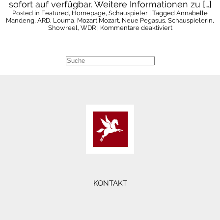
sofort auf verfügbar. Weitere Informationen zu […]
Posted in
Featured
,
Homepage
,
Schauspieler
| Tagged
Annabelle
Mandeng
,
ARD
,
Louma
,
Mozart Mozart
,
Neue Pegasus
,
Schauspielerin
,
für
Showreel
,
WDR
|
Kommentare deaktiviert
Neue
Showreelszene
von
Annabelle
Mandeng
KONTAKT