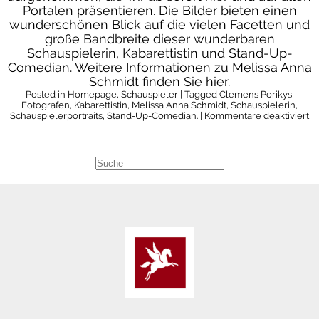
Portalen präsentieren. Die Bilder bieten einen
wunderschönen Blick auf die vielen Facetten und
große Bandbreite dieser wunderbaren
Schauspielerin, Kabarettistin und Stand-Up-
Comedian. Weitere Informationen zu Melissa Anna
Schmidt finden Sie hier.
Posted in
Homepage
,
Schauspieler
| Tagged
Clemens Porikys
,
Fotografen
,
Kabarettistin
,
Melissa Anna Schmidt
,
Schauspielerin
,
fü
Schauspielerportraits
,
Stand-Up-Comedian.
|
Kommentare deaktiviert
N
Bi
|
Me
A
Sc