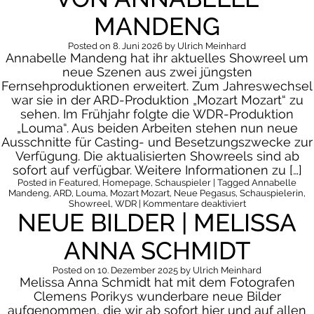
Meli
Ann
MANDENG
Sch
Posted on
8. Juni 2026
by
Ulrich Meinhard
Annabelle Mandeng hat ihr aktuelles Showreel um
neue Szenen aus zwei jüngsten
Fernsehproduktionen erweitert. Zum Jahreswechsel
war sie in der ARD-Produktion „Mozart Mozart“ zu
sehen. Im Frühjahr folgte die WDR-Produktion
„Louma“. Aus beiden Arbeiten stehen nun neue
Ausschnitte für Casting- und Besetzungszwecke zur
Verfügung. Die aktualisierten Showreels sind ab
sofort auf verfügbar. Weitere Informationen zu […]
Posted in
Featured
,
Homepage
,
Schauspieler
| Tagged
Annabelle
Mandeng
,
ARD
,
Louma
,
Mozart Mozart
,
Neue Pegasus
,
Schauspielerin
,
für
Showreel
,
WDR
|
Kommentare deaktiviert
NEUE BILDER | MELISSA
Neue
Showreelszene
von
ANNA SCHMIDT
Annabelle
Mandeng
Posted on
10. Dezember 2025
by
Ulrich Meinhard
Melissa Anna Schmidt hat mit dem Fotografen
Clemens Porikys wunderbare neue Bilder
aufgenommen, die wir ab sofort hier und auf allen