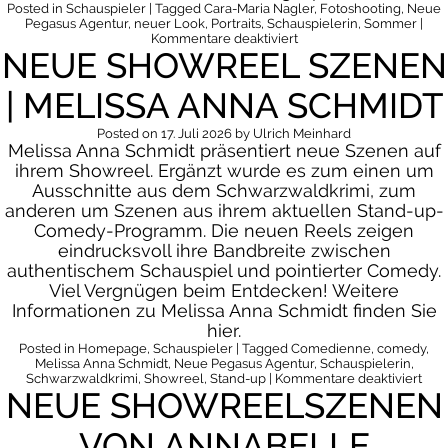
Posted in
Schauspieler
| Tagged
Cara-Maria Nagler
,
Fotoshooting
,
Neue
Pegasus Agentur
,
neuer Look
,
Portraits
,
Schauspielerin
,
Sommer
|
für
Kommentare deaktiviert
NEUE SHOWREEL SZENEN
Sommer,
Sonne,
neuer
| MELISSA ANNA SCHMIDT
Look
Posted on
17. Juli 2026
by
Ulrich Meinhard
Melissa Anna Schmidt präsentiert neue Szenen auf
ihrem Showreel. Ergänzt wurde es zum einen um
Ausschnitte aus dem Schwarzwaldkrimi, zum
anderen um Szenen aus ihrem aktuellen Stand-up-
Comedy-Programm. Die neuen Reels zeigen
eindrucksvoll ihre Bandbreite zwischen
authentischem Schauspiel und pointierter Comedy.
Viel Vergnügen beim Entdecken! Weitere
Informationen zu Melissa Anna Schmidt finden Sie
hier.
Posted in
Homepage
,
Schauspieler
| Tagged
Comedienne
,
comedy
,
Melissa Anna Schmidt
,
Neue Pegasus Agentur
,
Schauspielerin
,
für
Schwarzwaldkrimi
,
Showreel
,
Stand-up
|
Kommentare deaktiviert
NEUE SHOWREELSZENEN
Neu
Sho
Sze
VON ANNABELLE
|